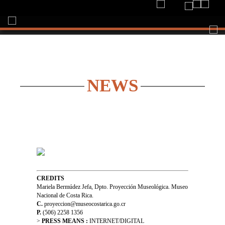
Togg
navi
NEWS
CREDITS
Mariela Bermúdez Jefa, Dpto. Proyección Museológica. Museo
Nacional de Costa Rica.
C.
proyeccion@museocostarica.go.cr
P.
(506) 2258 1356
>
PRESS MEANS :
INTERNET/DIGITAL