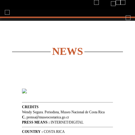
Togg
navi
NEWS
CREDITS
Wendy Segura. Periodista, Museo Nacional de Costa Rica
C.
prensa@museocostarica.go.cr
PRESS MEANS :
INTERNET/DIGITAL
COUNTRY :
COSTA RICA